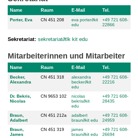
Name
Raum
E-Mail
Tel.
Porter, Eva
CN 451 208
eva porter
∂
kit
+49 721 608-
edu
22866
Sekretariat:
sekretariat∂tlk kit edu
Mitarbeiterinnen und Mitarbeiter
Name
Raum
E-Mail
Tel.
Becker,
CN 451 318
alexandra
+49 721 608-
Alexandra
becker
∂
kit
22216
edu
Dr. Bekris,
CN 9653 102
nicolas
+49 721 608-
Nicolas
bekris
∂
kit
28435
edu
Braun,
CN 451 212a
adalbert
+49 721 608-
Adalbert
braun
∂
kit edu
24959
Braun,
CN 451 319
james
+49 721 608-
James
braun
∂
kit edu
26694