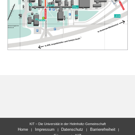
KIT – Die Universität in der Helmholtz-Gemeinschaft
Home
Impressum
Datenschutz
Barrierefreiheit