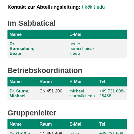
Kontakt zur Abteilungsleitung:
tlk∂kit edu
Im Sabbatical
Name
E-Mail
Dr.
beate
Bornschein,
bornschein
∂
k
Beate
it edu
Betriebskoordination
Name
Raum
E-Mail
Tel.
Dr. Sturm,
CN 451 206
michael
+49 721 608-
Michael
sturm
∂
kit edu
28438
Gruppenleiter
Name
Raum
E-Mail
Tel.
Dr. Größle,
CN 451 408
robin
+49 721 608-