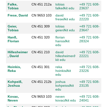
Falke,
CN 451 212a
tobias
+49 721 608-
Tobias
falke
∂
kit edu
23637
Frese, David
CN 9653 103
david
+49 721 608-
frese
∂
kit edu
22220
Geier,
CN 451 309
tobias
+49 721 608-
Tobias
geier
∂
kit edu
23647
Hanß,
CN 451 320
florian
+49 721 608-
Florian
hanss
∂
kit
28324
edu
Hillesheimer
CN 451 210
david
+49 721 608-
, David
hillesheimer
∂
22221
kit edu
Hoinkis,
CN 451 301
reka
+49 721 608-
Reka
hoinkis
∂
kit
23226
edu
Kohpeiß,
CN 451 212b
joshua
+49 721 608-
Joshua
kohpeiss
∂
kit
23135
edu
Kovac,
CN 9653 103
neven
+49 721 608-
Neven
kovac
∂
kit edu
24041