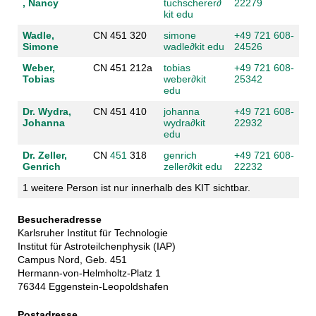
, Nancy
tuchscherer
∂
22279
kit edu
Wadle,
CN 451 320
simone
+49 721 608-
Simone
wadle
∂
kit edu
24526
Weber,
CN 451 212a
tobias
+49 721 608-
Tobias
weber
∂
kit
25342
edu
Dr. Wydra,
CN 451 410
johanna
+49 721 608-
Johanna
wydra
∂
kit
22932
edu
Dr. Zeller,
CN
451
318
genrich
+49 721 608-
Genrich
zeller
∂
kit edu
22232
1 weitere Person ist nur innerhalb des KIT sichtbar.
Besucheradresse
Karlsruher Institut für Technologie
Institut für Astroteilchenphysik (IAP)
Campus Nord, Geb. 451
Hermann-von-Helmholtz-Platz 1
76344 Eggenstein-Leopoldshafen
Postadresse