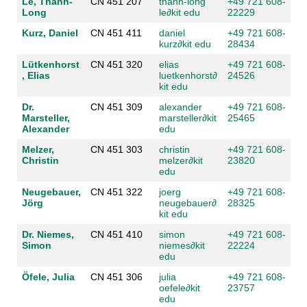
Le, Thanh-
CN 451 207
thanh-long
+49 721 608-
Long
le
∂
kit edu
22229
Kurz, Daniel
CN 451 411
daniel
+49 721 608-
kurz
∂
kit edu
28434
Lütkenhorst
CN 451 320
elias
+49 721 608-
, Elias
luetkenhorst
∂
24526
kit edu
Dr.
CN 451 309
alexander
+49 721 608-
Marsteller,
marsteller
∂
kit
25465
Alexander
edu
Melzer,
CN 451 303
christin
+49 721 608-
Christin
melzer
∂
kit
23820
edu
Neugebauer,
CN 451 322
joerg
+49 721 608-
Jörg
neugebauer
∂
28325
kit edu
Dr. Niemes,
CN 451 410
simon
+49 721 608-
Simon
niemes
∂
kit
22224
edu
Öfele, Julia
CN 451 306
julia
+49 721 608-
oefele
∂
kit
23757
edu