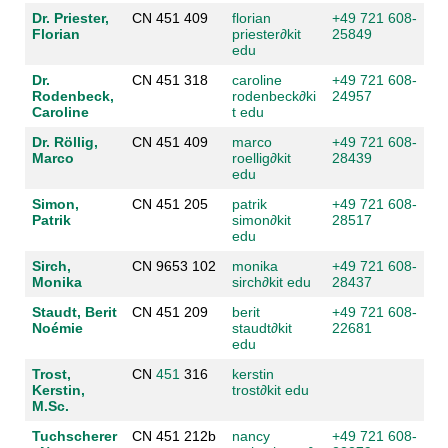
Dr. Priester,
CN 451 409
florian
+49 721 608-
Florian
priester
∂
kit
25849
edu
Dr.
CN 451 318
caroline
+49 721 608-
Rodenbeck,
rodenbeck
∂
ki
24957
Caroline
t edu
Dr. Röllig,
CN 451 409
marco
+49 721 608-
Marco
roellig
∂
kit
28439
edu
Simon,
CN 451 205
patrik
+49 721 608-
Patrik
simon
∂
kit
28517
edu
Sirch,
CN 9653 102
monika
+49 721 608-
Monika
sirch
∂
kit edu
28437
Staudt, Berit
CN 451 209
berit
+49 721 608-
Noémie
staudt
∂
kit
22681
edu
Trost,
CN
451
316
kerstin
Kerstin,
trost
∂
kit edu
M.Sc.
Tuchscherer
CN 451 212b
nancy
+49 721 608-