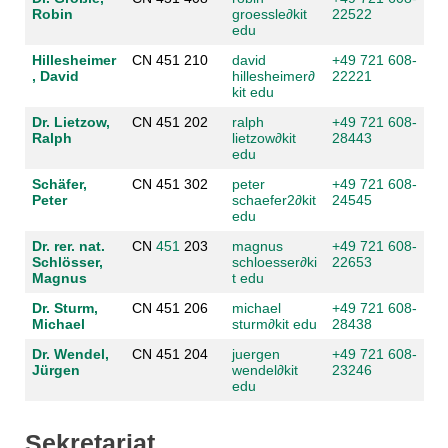
Robin
groessle
∂
kit
22522
edu
Hillesheimer
CN 451 210
david
+49 721 608-
, David
hillesheimer
∂
22221
kit edu
Dr. Lietzow,
CN 451 202
ralph
+49 721 608-
Ralph
lietzow
∂
kit
28443
edu
Schäfer,
CN 451 302
peter
+49 721 608-
Peter
schaefer2
∂
kit
24545
edu
Dr. rer. nat.
CN
451
203
magnus
+49 721 608-
Schlösser,
schloesser
∂
ki
22653
Magnus
t edu
Dr. Sturm,
CN 451 206
michael
+49 721 608-
Michael
sturm
∂
kit edu
28438
Dr. Wendel,
CN 451 204
juergen
+49 721 608-
Jürgen
wendel
∂
kit
23246
edu
Sekretariat