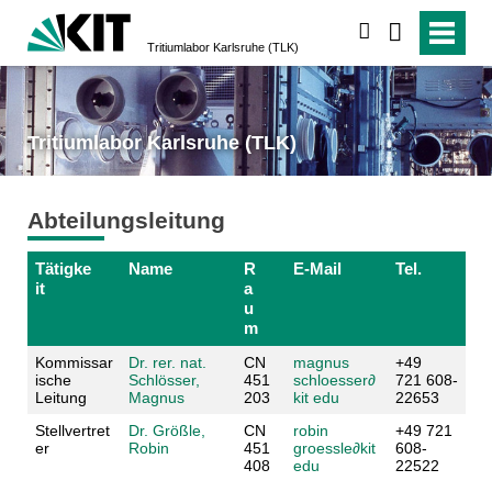
suchen
Tritiumlabor Karlsruhe (TLK)
Tritiumlabor Karlsruhe (TLK)
Abteilungsleitung
Tätigke
Name
R
E-Mail
Tel.
it
a
u
m
Kommissar
Dr. rer. nat.
CN
magnus
+49
ische
Schlösser,
451
schloesser∂
721 608-
Leitung
Magnus
203
kit edu
22653
Stellvertret
Dr. Größle,
CN
robin
+49 721
er
Robin
451
groessle∂kit
608-
408
edu
22522