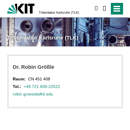
suchen
Tritiumlabor Karlsruhe (TLK)
Tritiumlabor Karlsruhe (TLK)
Dr. Robin Größle
Raum:
CN 451 408
Tel.:
+49 721 608-22522
robin groessle
∂
kit edu