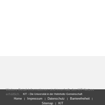
Weitere Detail-Informationen sind innerhalb des KIT-Netzes
erhältlich.
KIT – Die Universität in der Helmholtz-Gemeinschaft
Home
Impressum
Datenschutz
Barrierefreiheit
Sitemap
KIT