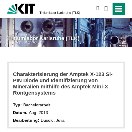
suchen
Tritiumlabor Karlsruhe (TLK)
Tritiumlabor Karlsruhe (TLK)
Charakterisierung der Amptek X-123 Si-
PIN Diode und Identifizierung von
Mineralien mithilfe des Amptek Mini-X
Röntgensystems
Typ:
Bachelorarbeit
Datum:
Aug. 2013
Bearbeitung:
Dusold, Julia