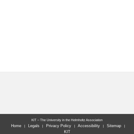
KIT – The University in the Helmholtz Association
Home
Legals
Privacy Policy
Accessibility
Sitemap
KIT