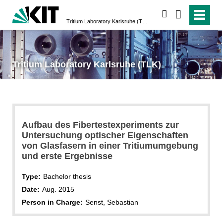
search
Tritium Laboratory Karlsruhe (TLK)
Tritium Laboratory Karlsruhe (TLK)
Aufbau des Fibertestexperiments zur
Untersuchung optischer Eigenschaften
von Glasfasern in einer Tritiumumgebung
und erste Ergebnisse
Type:
Bachelor thesis
Date:
Aug. 2015
Person in Charge:
Senst, Sebastian